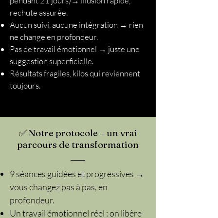
pendant 21 jours)→ illusion rapide,
rechute assurée.
Aucun suivi, aucune intégration → rien
ne change en profondeur.
Pas de travail émotionnel → juste une
suggestion superficielle.
Résultats fragiles, kilos qui reviennent
toujours.
✅ Notre protocole – un vrai
parcours de transformation
9 séances guidées et progressives →
vous changez pas à pas, en
profondeur.
Un travail émotionnel réel : on libère