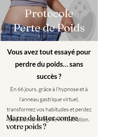
Protocole
Perte de Poids
Vous avez tout essayé pour
perdre du poids… sans
succès ?
En 66 jours, grâce à l’hypnose et à
l’anneau gastrique virtuel,
transformez vos habitudes et perdez
Marre de lutter contre
du poids sans régime ni frustration.
votre poids ?