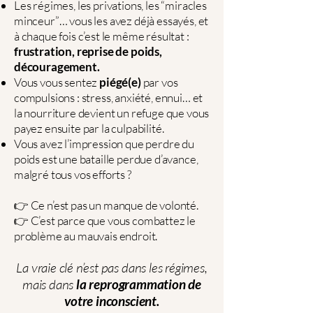
Les régimes, les privations, les “miracles
minceur”… vous les avez déjà essayés, et
à chaque fois c’est le même résultat :
frustration, reprise de poids,
découragement.
Vous vous sentez
piégé(e)
par vos
compulsions : stress, anxiété, ennui… et
la nourriture devient un refuge que vous
payez ensuite par la culpabilité.
Vous avez l’impression que perdre du
poids est une bataille perdue d’avance,
malgré tous vos efforts ?
👉 Ce n’est pas un manque de volonté.
👉 C’est parce que vous combattez le
problème au mauvais endroit.
La vraie clé n’est pas dans les régimes,
mais dans
la reprogrammation de
votre inconscient.