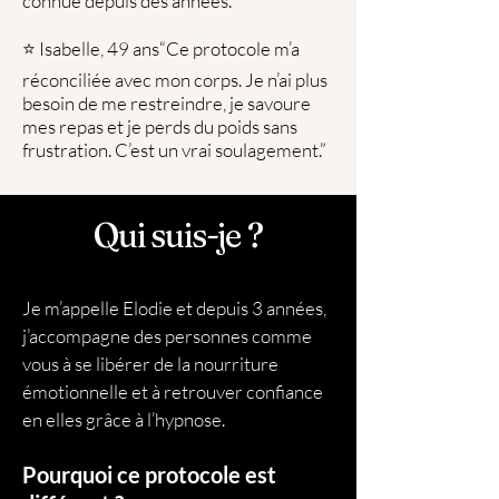
connue depuis des années.”
⭐ Isabelle, 49 ans“Ce protocole m’a
réconciliée avec mon corps. Je n’ai plus
besoin de me restreindre, je savoure
mes repas et je perds du poids sans
frustration. C’est un vrai soulagement.”
Qui suis-je ?
Je m’appelle Elodie et depuis 3 années,
j’accompagne des personnes comme
vous à se libérer de la nourriture
émotionnelle et à retrouver confiance
en elles grâce à l’hypnose.
Pourquoi ce protocole est