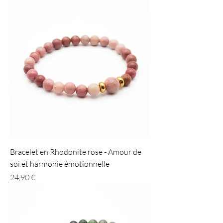
Bracelet en Rhodonite rose - Amour de
soi et harmonie émotionnelle
Prix
24,90 €