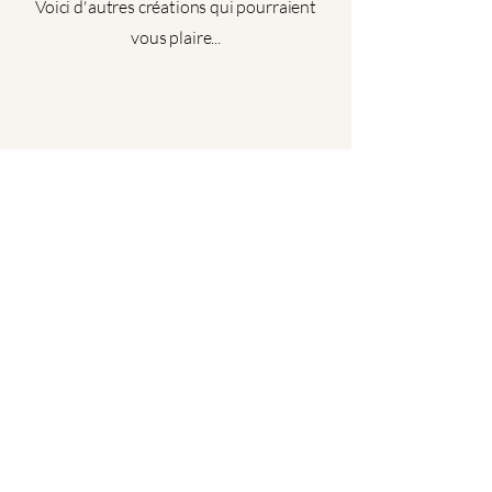
Voici d'autres créations qui pourraient
vous plaire...
Les Créas d'Eloi
© 2025 by Les Créas d'Eloi.
06 77 46 81 53
lescreasdeloi@gmail.com
Sedan, Ardennes, France
Prénom
*
Restez Connecté
Nom de famille
*