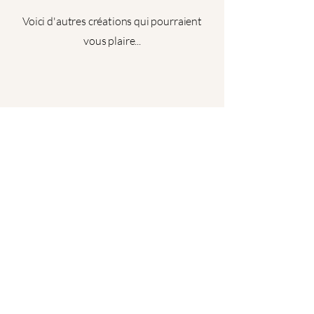
Voici d'autres créations qui pourraient
vous plaire...
Les Créas d'Eloi
© 2025 by Les Créas d'Eloi.
06 77 46 81 53
lescreasdeloi@gmail.com
Sedan, Ardennes, France
Prénom
*
Restez Connecté
Nom de famille
*